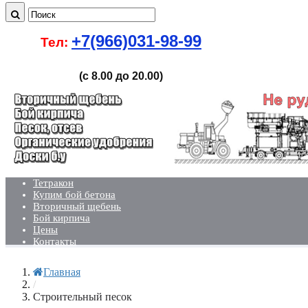
+7(966)031-98-99
Тел:
(с 8.00 до 20.00)
Тетракон
Купим бой бетона
Вторичный щебень
Бой кирпича
Цены
Контакты
Главная
/
Строительный песок