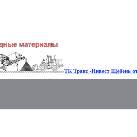
ТК Транс -Инвест Щебень от