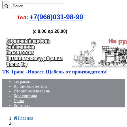
+7(966)031-98-99
Тел:
(с 8.00 до 20.00)
ТК Транс -Инвест Щебень от производителя!
Тетракон
Купим бой бетона
Вторичный щебень
Бой кирпича
Цены
Контакты
Главная
/