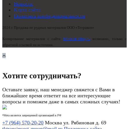
Новости
Карта сайта
Политика конфиденциальности
2024 г. Продажа не рудных материалов ООО «Тетракон»
Копирование материалов с сайта
tetracon-stroy.ru
возможно, только с
обратной ссылкой на источник.
Хотите сотрудничать?
Оставьте заявку, наш менеджер свяжется с Вами в
ближайшее время ответит на все интересующие
вопросы и поможем даже в самых сложных случаях!
*Meta является запрещенной организацией в РФ
+7 (964) 570-20-20
Москва ул. Рябиновая д. 69
tktransinvest-group@mail.ru
Поддержка сайта -