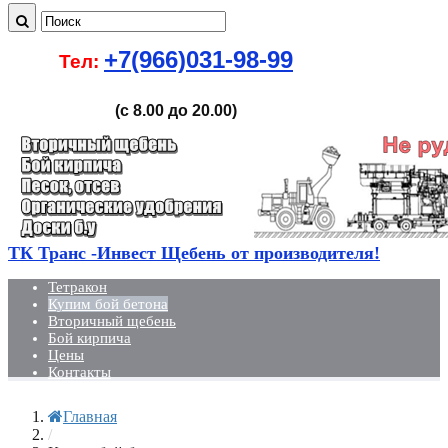
+7(966)031-98-99
Тел:
(с 8.00 до 20.00)
ТК Транс -Инвест Щебень от производителя!
Тетракон
Купим бой бетона
Вторичный щебень
Бой кирпича
Цены
Контакты
Главная
/