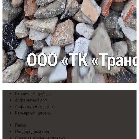
Вторичный щебень
Асфальтный лом
Асфальтная крошка
Карьерный щебень
Песок
Плодородный грунт
Доски на дрова бесплатно