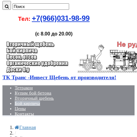
+7(966)031-98-99
Тел:
(с 8.00 до 20.00)
ТК Транс -Инвест Щебень от производителя!
Тетракон
Купим бой бетона
Вторичный щебень
Бой кирпича
Цены
Контакты
Главная
/