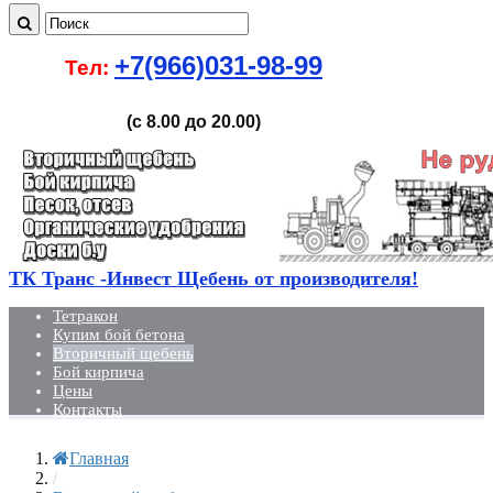
+7(966)031-98-99
Тел:
(с 8.00 до 20.00)
ТК Транс -Инвест Щебень от производителя!
Тетракон
Купим бой бетона
Вторичный щебень
Бой кирпича
Цены
Контакты
Главная
/