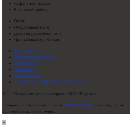
Асфальтная крошка
Карьерный щебень
Песок
Плодородный грунт
Доски на дрова бесплатно
Органические удобрения
Доставка
Земляные работы
Из отрасли
Новости
Карта сайта
Политика конфиденциальности
2024 г. Продажа не рудных материалов ООО «Тетракон»
Копирование материалов с сайта
tetracon-stroy.ru
возможно, только с
обратной ссылкой на источник.