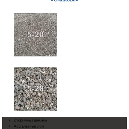
Вторичный щебень
Асфальтный лом