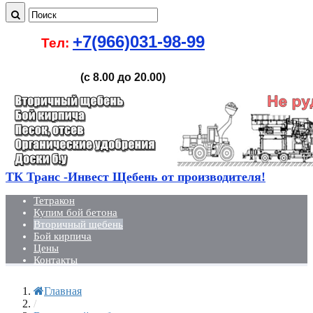
+7(966)031-98-99
Тел:
(с 8.00 до 20.00)
ТК Транс -Инвест Щебень от производителя!
Тетракон
Купим бой бетона
Вторичный щебень
Бой кирпича
Цены
Контакты
Главная
/