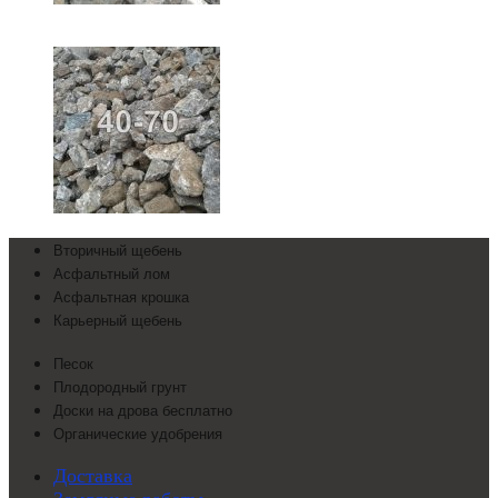
Вторичный щебень
Асфальтный лом
Асфальтная крошка
Карьерный щебень
Песок
Плодородный грунт
Доски на дрова бесплатно
Органические удобрения
Доставка